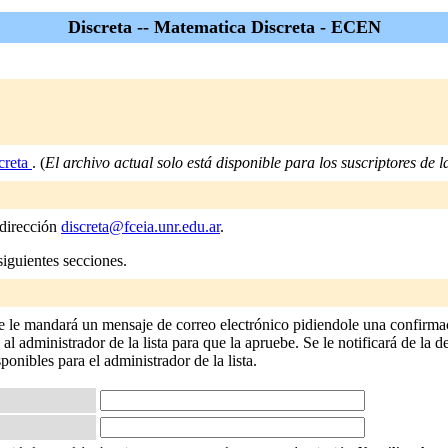
Discreta -- Matematica Discreta - ECEN
creta
. (
El archivo actual solo está disponible para los suscriptores de la
 dirección
discreta@fceia.unr.edu.ar
.
siguientes secciones.
Se le mandará un mensaje de correo electrónico pidiendole una confirmac
 administrador de la lista para que la apruebe. Se le notificará de la de
sponibles para el administrador de la lista.